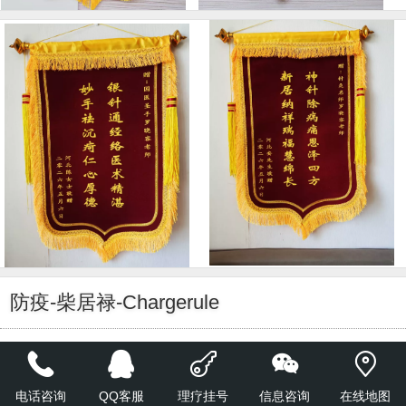
防疫-柴居禄-Chargerule
ule 2020-03-08
新推防疫香囊，倾心之作！家居、办
电话咨询
QQ客服
理疗挂号
信息咨询
在线地图